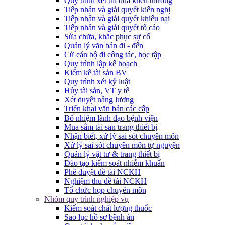
Quy trình xét thi đua khen thưởng
Tiếp nhận và giải quyết kiến nghị
Tiếp nhận và giải quyết khiếu nại
Tiếp nhân và giải quyết tố cáo
Sửa chữa, khắc phục sự cố
Quản lý văn bản đi - đến
Cử cán bộ đi công tác, học tập
Quy trình lập kế hoạch
Kiểm kê tài sản BV
Quy trình xét kỷ luật
Hủy tài sản, VT y tế
Xét duyệt nâng lương
Triển khai văn bản các cấp
Bổ nhiệm lãnh đạo bệnh viện
Mua sắm tài sản trang thiết bị
Nhận biết, xử lý sai sót chuyên môn
Xử lý sai sót chuyên môn tự nguyện
Quản lý vật tư & trang thiết bị
Đào tạo kiểm soát nhiễm khuẩn
Phê duyệt đề tài NCKH
Nghiệm thu đề tài NCKH
Tổ chức họp chuyên môn
Nhóm quy trình nghiệp vụ
Kiểm soát chất lượng thuốc
Sao lục hồ sơ bệnh án