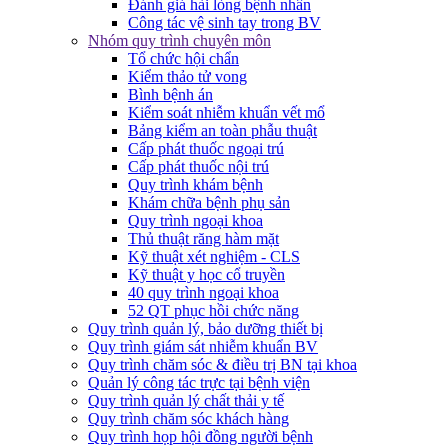
Đánh giá hài lòng bệnh nhân
Công tác vệ sinh tay trong BV
Nhóm quy trình chuyên môn
Tổ chức hội chẩn
Kiểm thảo tử vong
Bình bệnh án
Kiểm soát nhiễm khuẩn vết mổ
Bảng kiểm an toàn phẫu thuật
Cấp phát thuốc ngoại trú
Cấp phát thuốc nội trú
Quy trình khám bệnh
Khám chữa bệnh phụ sản
Quy trình ngoại khoa
Thủ thuật răng hàm mặt
Kỹ thuật xét nghiệm - CLS
Kỹ thuật y học cổ truyền
40 quy trình ngoại khoa
52 QT phục hồi chức năng
Quy trình quản lý, bảo dưỡng thiết bị
Quy trình giám sát nhiễm khuẩn BV
Quy trình chăm sóc & điều trị BN tại khoa
Quản lý công tác trực tại bệnh viện
Quy trình quản lý chất thải y tế
Quy trình chăm sóc khách hàng
Quy trình họp hội đồng người bệnh