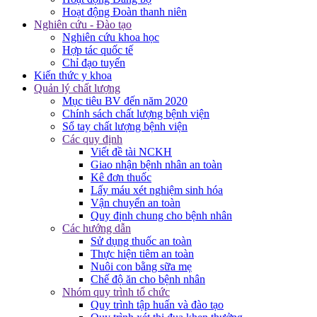
Hoạt động Đoàn thanh niên
Nghiên cứu - Đào tạo
Nghiên cứu khoa học
Hợp tác quốc tế
Chỉ đạo tuyến
Kiến thức y khoa
Quản lý chất lượng
Mục tiêu BV đến năm 2020
Chính sách chất lượng bệnh viện
Sổ tay chất lượng bệnh viện
Các quy định
Viết đề tài NCKH
Giao nhận bệnh nhân an toàn
Kê đơn thuốc
Lấy máu xét nghiệm sinh hóa
Vận chuyển an toàn
Quy định chung cho bệnh nhân
Các hướng dẫn
Sử dụng thuốc an toàn
Thực hiện tiêm an toàn
Nuôi con bằng sữa mẹ
Chế độ ăn cho bệnh nhân
Nhóm quy trình tổ chức
Quy trình tập huấn và đào tạo