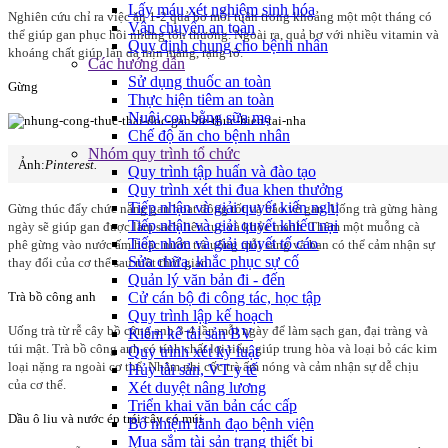
Lấy máu xét nghiệm sinh hóa
Nghiên cứu chỉ ra việc ăn 1-2 quả bơ mỗi tuần trong khoảng một một tháng có
Vận chuyển an toàn
thể giúp gan phục hồi những tổn thương. Ngoài ra, quả bơ với nhiều vitamin và
Quy định chung cho bệnh nhân
khoáng chất giúp làn da mịn màng, rạng rỡ.
Các hướng dẫn
Sử dụng thuốc an toàn
Gừng
Thực hiện tiêm an toàn
Nuôi con bằng sữa mẹ
Chế độ ăn cho bệnh nhân
Nhóm quy trình tổ chức
Ảnh:
Pinterest.
Quy trình tập huấn và đào tạo
Quy trình xét thi đua khen thưởng
Tiếp nhận và giải quyết kiến nghị
Gừng thúc đẩy chức năng gan hoạt động tốt và bảo vệ gan. Uống trà gừng hàng
Tiếp nhận và giải quyết khiếu nại
ngày sẽ giúp gan được làm sạch liên tục và khỏe mạnh. Thêm một muỗng cà
Tiếp nhân và giải quyết tố cáo
phê gừng vào nước ấm hoặc nước trà uống mỗi sáng và bạn có thể cảm nhận sự
Sửa chữa, khắc phục sự cố
thay đổi của cơ thể sau một thời gian.
Quản lý văn bản đi - đến
Cử cán bộ đi công tác, học tập
Trà bồ công anh
Quy trình lập kế hoạch
Uống trà từ rễ cây bồ công anh 3-4 lần mỗi ngày để làm sạch gan, đại tràng và
Kiểm kê tài sản BV
túi mật. Trà bồ công anh có tính chất lợi tiểu, giúp trung hòa và loại bỏ các kim
Quy trình xét kỷ luật
loại nặng ra ngoài cơ thể. Nhâm nhi cốc trà ấm nóng và cảm nhận sự dễ chịu
Hủy tài sản, VT y tế
của cơ thể.
Xét duyệt nâng lương
Triển khai văn bản các cấp
Dầu ô liu và nước ép trái cây có múi
Bổ nhiệm lãnh đạo bệnh viện
Mua sắm tài sản trang thiết bị