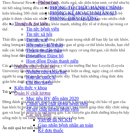
Phòng ban
Theo
Natural News
, cơ thể mệt mỏi, thiếu ngủ, sắc diện kém tươi, cơ thể như bị
PHÒNG TỔ CHỨC HÀNH CHÍNH
rút hết năng lượng đều có thể xuất phát từ một lá gan không khỏe. Gan thực
PHÒNG KẾ HOẠCH NHÂN SỰ
hiện khoảng 500 chức năng hoạt động trong một ngày nhưng thường là bộ
PHÒNG ĐIỀU DƯỠNG
phận ít được chăm sóc nhất. Cơ thể con người hằng ngày nạp vào nhiều chất
Tin tức & Sự kiện
độc hại nhưng nếu gan không khỏe mạnh, những độc tố sẽ ứ đọng lại trong cơ
Tin tức bệnh viện
thể.
Tin tức xã hội
Tin tức y tế
Thải độc gan là một trong những phần quan trọng nhất để bạn lấy lại sức khỏe,
Hội nghị - Hội thảo
năng lượng và niềm vui sống. Thải độc gan sẽ giúp cơ thể khỏe khoắn, hạn chế
Thông tin đấu thầu
mắc các bệnh thông thường, phòng tránh nguy cơ ung thư gan, cải thiện khả
Hoạt động Đảng bộ
năng hoạt động của gan.
Hoạt động Đoàn thanh niên
Các nhà nghiên cứu thuộc hệ thống y tế của trường Đại học Loyola (Loyola
Nghiên cứu - Đào tạo
University Health System) của Mỹ đã phát hiện ra rằng, ngày càng có nhiều
Nghiên cứu khoa học
người bị ung thư gan hơn so với trước đây. Thực hiện những công thức đơn
Hợp tác quốc tế
giản bên dưới giúp bảo vệ gan khỏe:
Chỉ đạo tuyến
Kiến thức y khoa
Trà xanh
Quản lý chất lượng
Mục tiêu BV đến năm 2020
Đừng đánh giá thấp sức mạnh của trà xanh. Chúng không chỉ bảo vệ gan của
Chính sách chất lượng bệnh viện
bạn khỏi bị hư hại, mà tính chất chống ôxy hóa mạnh giúp thúc đẩy chức năng
Sổ tay chất lượng bệnh viện
gan và loại bỏ sự tích tụ mỡ trong gan. Các chuyên gia dinh dưỡng khuyên hãy
Các quy định
uống một ly trà xanh mỗi ngày để khỏe và đẹp hơn.
Viết đề tài NCKH
Giao nhận bệnh nhân an toàn
Ăn một quả bơ mỗi tuần
Kê đơn thuốc