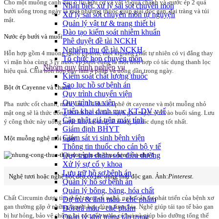
Cho một muỗng canh dầu ô liu hữu cơ và vắt ½ quả chanh và nước ép 2 quả
Nhận biết, xử lý sai sót chuyên môn
bưởi uống trong ngày là một phương thuốc giúp giải độc gan, đại tràng và túi
Xử lý sai sót chuyên môn tự nguyện
mật.
Quản lý vật tư & trang thiết bị
Đào tạo kiểm soát nhiễm khuẩn
Nước ép bưởi và muối
Phê duyệt đề tài NCKH
Nghiệm thu đề tài NCKH
Hỗn hợp gồm 4 muỗng muối Epsom, một khoáng chất tự nhiên có vị đắng thay
Tổ chức họp chuyên môn
vì mặn hòa cùng 3 ly nước ép bưởi cũng là một hỗn hợp có tác dụng thanh lọc
Nhóm quy trình nghiệp vụ
hiệu quả. Chia hỗn hợp này làm 4 phần và uống dần trong ngày.
Kiểm soát chất lượng thuốc
Sao lục hồ sơ bệnh án
Bột ớt Cayenne và chanh
Quy trình chuyển viện
Quy trình ra viện
Pha nước cốt chanh, nước ấm, 1/4 thìa cà phê ớt cayenne và một muỗng nhỏ
Triển khai danh mục KT-DV y tế
mật ong sẽ là thức uống thanh lọc và làm sạch gan tuyệt vời vào buổi sáng. Lưu
Cập nhật giá trên máy tính
ý công thức này uống trước khi ăn sáng sẽ mang lại tác dụng tốt nhất.
Giám định BHYT
Giám sát vi sinh bệnh viện
Một muỗng nghệ mỗi ngày
Thông tin thuốc cho cán bộ y tế
Quy trình chăm sóc điều dưỡng
Xử lý sự cố y khoa
Lưu trữ hồ sơ bệnh án
Nghệ tươi hoặc nghệ bột đều có tác dụng thải độc gan. Ảnh:
Pinterest.
Quản lý hồ sơ bệnh án
Quản lý bông, băng, hóa chất
Chất Circumin được tìm thấy trong củ nghệ, ngăn cản sự phát triển của bệnh xơ
Dự trù & lĩnh máu - chế phẩm
gan thường gặp ở những người hay dùng rượu bia. Nghệ giúp tái tạo tế bào gan
Đổi trả máu - chế phẩm
bị hư hỏng, bảo vệ chống lại các gốc tự do có hại và giúp bảo dưỡng tổng thể
Quản lý khử trùng tập trung