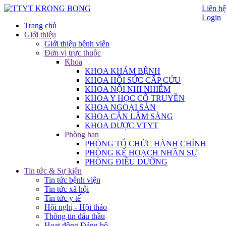
Liên hệ
Login
Trang chủ
Giới thiệu
Giới thiệu bệnh viện
Đơn vị trực thuộc
Khoa
KHOA KHÁM BỆNH
KHOA HỒI SỨC CẤP CỨU
KHOA NỘI NHI NHIỄM
KHOA Y HỌC CỔ TRUYỀN
KHOA NGOẠI SẢN
KHOA CẬN LÂM SÀNG
KHOA DƯỢC VTYT
Phòng ban
PHÒNG TỔ CHỨC HÀNH CHÍNH
PHÒNG KẾ HOẠCH NHÂN SỰ
PHÒNG ĐIỀU DƯỠNG
Tin tức & Sự kiện
Tin tức bệnh viện
Tin tức xã hội
Tin tức y tế
Hội nghị - Hội thảo
Thông tin đấu thầu
Hoạt động Đảng bộ