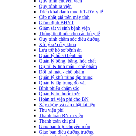
Quy trình chuyển viện
Quy trình ra viện
Triển khai danh mục KT-DV y tế
Cập nhật giá trên máy tính
Giám định BHYT
Giám sát vi sinh bệnh viện
Thông tin thuốc cho cán bộ y tế
Quy trình chăm sóc điều dưỡng
Xử lý sự cố y khoa
Lưu trữ hồ sơ bệnh án
Quản lý hồ sơ bệnh án
Quản lý bông, băng, hóa chất
Dự trù & lĩnh máu - chế phẩm
Đổi trả máu - chế phẩm
Quản lý khử trùng tập trung
Quản lý tập trung đồ vải
Bình phiếu chăm sóc
Quản lý tủ thuốc trực
Hoàn trả viện phí cho BN
Xây dựng và cập nhật tài liệu
Thu viện phí
Thanh toán BN ra viện
Thanh toán chi phí
Giao ban trực chuyên môn
Giao ban điều dưỡng trưởng