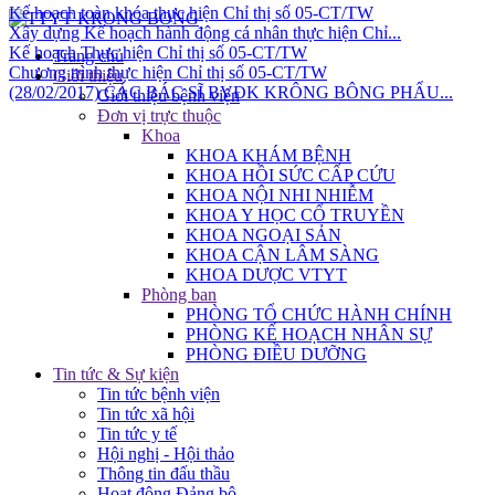
Xây dựng Kế hoạch hành động cá nhân thực hiện Chỉ...
Kế hoạch Thực hiện Chỉ thị số 05-CT/TW
Chương trình thực hiện Chỉ thị số 05-CT/TW
Trang chủ
(28/02/2017) CÁC BÁC SĨ BVĐK KRÔNG BÔNG PHẨU...
Giới thiệu
Giới thiệu bệnh viện
Đơn vị trực thuộc
Khoa
KHOA KHÁM BỆNH
KHOA HỒI SỨC CẤP CỨU
KHOA NỘI NHI NHIỄM
KHOA Y HỌC CỔ TRUYỀN
KHOA NGOẠI SẢN
KHOA CẬN LÂM SÀNG
KHOA DƯỢC VTYT
Phòng ban
PHÒNG TỔ CHỨC HÀNH CHÍNH
PHÒNG KẾ HOẠCH NHÂN SỰ
PHÒNG ĐIỀU DƯỠNG
Tin tức & Sự kiện
Tin tức bệnh viện
Tin tức xã hội
Tin tức y tế
Hội nghị - Hội thảo
Thông tin đấu thầu
Hoạt động Đảng bộ