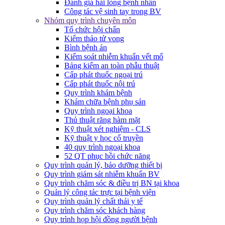
Đánh giá hài lòng bệnh nhân
Công tác vệ sinh tay trong BV
Nhóm quy trình chuyên môn
Tổ chức hội chẩn
Kiểm thảo tử vong
Bình bệnh án
Kiểm soát nhiễm khuẩn vết mổ
Bảng kiểm an toàn phẫu thuật
Cấp phát thuốc ngoại trú
Cấp phát thuốc nội trú
Quy trình khám bệnh
Khám chữa bệnh phụ sản
Quy trình ngoại khoa
Thủ thuật răng hàm mặt
Kỹ thuật xét nghiệm - CLS
Kỹ thuật y học cổ truyền
40 quy trình ngoại khoa
52 QT phục hồi chức năng
Quy trình quản lý, bảo dưỡng thiết bị
Quy trình giám sát nhiễm khuẩn BV
Quy trình chăm sóc & điều trị BN tại khoa
Quản lý công tác trực tại bệnh viện
Quy trình quản lý chất thải y tế
Quy trình chăm sóc khách hàng
Quy trình họp hội đồng người bệnh