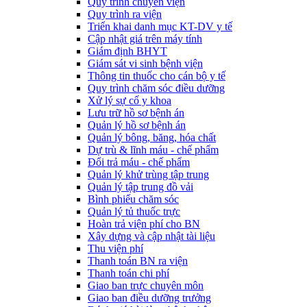
Quy trình chuyển viện
Quy trình ra viện
Triển khai danh mục KT-DV y tế
Cập nhật giá trên máy tính
Giám định BHYT
Giám sát vi sinh bệnh viện
Thông tin thuốc cho cán bộ y tế
Quy trình chăm sóc điều dưỡng
Xử lý sự cố y khoa
Lưu trữ hồ sơ bệnh án
Quản lý hồ sơ bệnh án
Quản lý bông, băng, hóa chất
Dự trù & lĩnh máu - chế phẩm
Đổi trả máu - chế phẩm
Quản lý khử trùng tập trung
Quản lý tập trung đồ vải
Bình phiếu chăm sóc
Quản lý tủ thuốc trực
Hoàn trả viện phí cho BN
Xây dựng và cập nhật tài liệu
Thu viện phí
Thanh toán BN ra viện
Thanh toán chi phí
Giao ban trực chuyên môn
Giao ban điều dưỡng trưởng