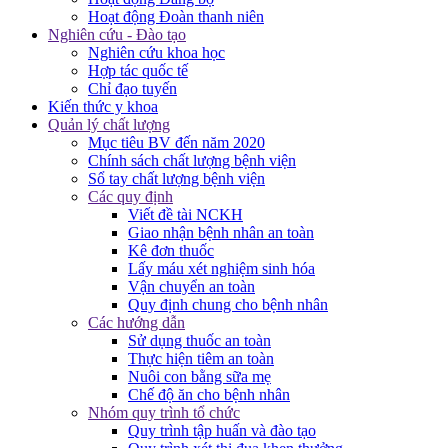
Hoạt động Đoàn thanh niên
Nghiên cứu - Đào tạo
Nghiên cứu khoa học
Hợp tác quốc tế
Chỉ đạo tuyến
Kiến thức y khoa
Quản lý chất lượng
Mục tiêu BV đến năm 2020
Chính sách chất lượng bệnh viện
Sổ tay chất lượng bệnh viện
Các quy định
Viết đề tài NCKH
Giao nhận bệnh nhân an toàn
Kê đơn thuốc
Lấy máu xét nghiệm sinh hóa
Vận chuyển an toàn
Quy định chung cho bệnh nhân
Các hướng dẫn
Sử dụng thuốc an toàn
Thực hiện tiêm an toàn
Nuôi con bằng sữa mẹ
Chế độ ăn cho bệnh nhân
Nhóm quy trình tổ chức
Quy trình tập huấn và đào tạo