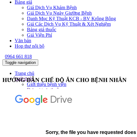
Bảng giá
Giá Dịch Vụ Khám Bệnh
Giá Dịch Vụ Ngày Giường Bệnh
Danh Mục Kỹ Thuật KCB - BV Krông Bông
Giá Các Dịch Vụ Kỹ Thuật & Xét Nghiệm
Bảng giá thuốc
Giá Viện Phí
Văn bản
Họp thư nội bộ
0964 661 818
Toggle navigation
Trang chủ
Giới thiệu
HƯỚNG DẪN CHẾ ĐỘ ĂN CHO BỆNH NHÂN
Giới thiệu bệnh viện
Đơn vị trực thuộc
Khoa
KHOA KHÁM BỆNH
KHOA HỒI SỨC CẤP CỨU
KHOA NỘI NHI NHIỄM
KHOA Y HỌC CỔ TRUYỀN
KHOA NGOẠI SẢN
KHOA CẬN LÂM SÀNG
KHOA DƯỢC VTYT