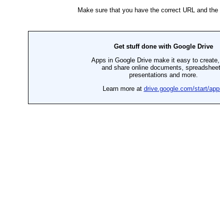
Phòng ban
PHÒNG TỔ CHỨC HÀNH CHÍNH
PHÒNG KẾ HOẠCH NHÂN SỰ
PHÒNG ĐIỀU DƯỠNG
Tin tức & Sự kiện
Tin tức bệnh viện
Tin tức xã hội
Tin tức y tế
Hội nghị - Hội thảo
Thông tin đấu thầu
Hoạt động Đảng bộ
Hoạt động Đoàn thanh niên
Nghiên cứu - Đào tạo
Nghiên cứu khoa học
Hợp tác quốc tế
Chỉ đạo tuyến
Kiến thức y khoa
Quản lý chất lượng
Mục tiêu BV đến năm 2020
Chính sách chất lượng bệnh viện
Sổ tay chất lượng bệnh viện
Các quy định
Viết đề tài NCKH
Giao nhận bệnh nhân an toàn
Kê đơn thuốc