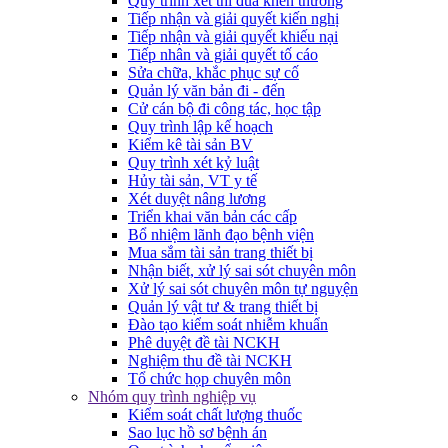
Quy trình xét thi đua khen thưởng
Tiếp nhận và giải quyết kiến nghị
Tiếp nhận và giải quyết khiếu nại
Tiếp nhân và giải quyết tố cáo
Sửa chữa, khắc phục sự cố
Quản lý văn bản đi - đến
Cử cán bộ đi công tác, học tập
Quy trình lập kế hoạch
Kiểm kê tài sản BV
Quy trình xét kỷ luật
Hủy tài sản, VT y tế
Xét duyệt nâng lương
Triển khai văn bản các cấp
Bổ nhiệm lãnh đạo bệnh viện
Mua sắm tài sản trang thiết bị
Nhận biết, xử lý sai sót chuyên môn
Xử lý sai sót chuyên môn tự nguyện
Quản lý vật tư & trang thiết bị
Đào tạo kiểm soát nhiễm khuẩn
Phê duyệt đề tài NCKH
Nghiệm thu đề tài NCKH
Tổ chức họp chuyên môn
Nhóm quy trình nghiệp vụ
Kiểm soát chất lượng thuốc
Sao lục hồ sơ bệnh án