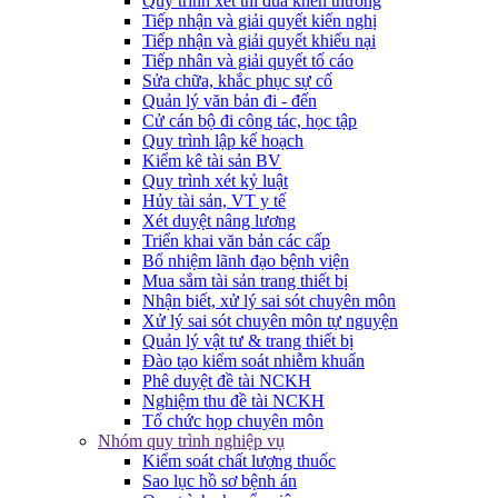
Quy trình xét thi đua khen thưởng
Tiếp nhận và giải quyết kiến nghị
Tiếp nhận và giải quyết khiếu nại
Tiếp nhân và giải quyết tố cáo
Sửa chữa, khắc phục sự cố
Quản lý văn bản đi - đến
Cử cán bộ đi công tác, học tập
Quy trình lập kế hoạch
Kiểm kê tài sản BV
Quy trình xét kỷ luật
Hủy tài sản, VT y tế
Xét duyệt nâng lương
Triển khai văn bản các cấp
Bổ nhiệm lãnh đạo bệnh viện
Mua sắm tài sản trang thiết bị
Nhận biết, xử lý sai sót chuyên môn
Xử lý sai sót chuyên môn tự nguyện
Quản lý vật tư & trang thiết bị
Đào tạo kiểm soát nhiễm khuẩn
Phê duyệt đề tài NCKH
Nghiệm thu đề tài NCKH
Tổ chức họp chuyên môn
Nhóm quy trình nghiệp vụ
Kiểm soát chất lượng thuốc
Sao lục hồ sơ bệnh án